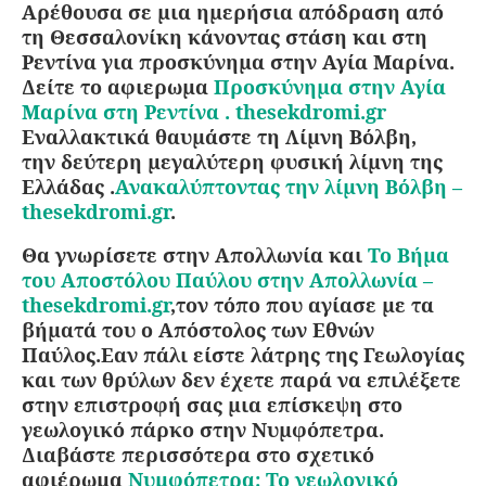
Αρέθουσα σε μια ημερήσια απόδραση από
τη Θεσσαλονίκη κάνοντας στάση και στη
Ρεντίνα για προσκύνημα στην Αγία Μαρίνα.
Δείτε το αφιερωμα
Προσκύνημα στην Αγία
Μαρίνα στη Ρεντίνα . thesekdromi.gr
Εναλλακτικά θαυμάστε τη
Λίμνη Βόλβη
,
την
δεύτερη μεγαλύτερη φυσική λίμνη της
Ελλάδας
.
Ανακαλύπτοντας την λίμνη Βόλβη –
thesekdromi.gr
.
Θα γνωρίσετε στην Απολλωνία και
Το Βήμα
του Αποστόλου Παύλου στην Απολλωνία –
thesekdromi.gr
,τον τόπο που αγίασε με τα
βήματά του ο Απόστολος των Εθνών
Παύλος.Εαν πάλι είστε λάτρης της Γεωλογίας
και των θρύλων δεν έχετε παρά να επιλέξετε
στην επιστροφή σας μια επίσκεψη στο
γεωλογικό πάρκο στην Νυμφόπετρα.
Διαβάστε περισσότερα στο σχετικό
αφιέρωμα
Νυμφόπετρα: Το γεωλογικό