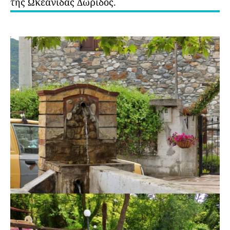
της Ωκεανίδας Δωρίδος.