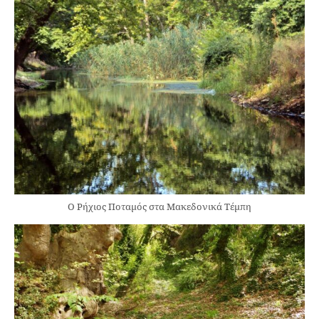
Ο Ρήχιος Ποταμός στα Μακεδονικά Τέμπη