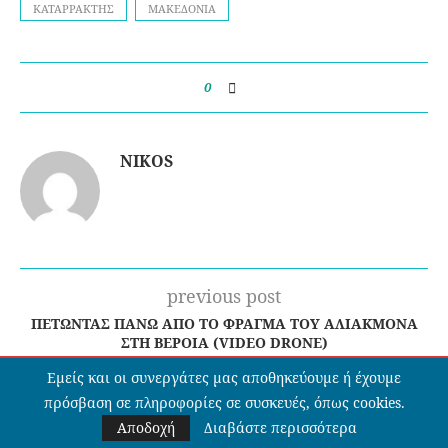
ΚΑΤΑΡΡΆΚΤΗΣ
ΜΑΚΕΔΟΝΊΑ
0
NIKOS
previous post
ΠΕΤΏΝΤΑΣ ΠΆΝΩ ΑΠΌ ΤΟ ΦΡΆΓΜΑ ΤΟΥ ΑΛΙΆΚΜΟΝΑ
ΣΤΗ ΒΈΡΟΙΑ (VIDEO DRONE)
next post
Εμείς και οι συνεργάτες μας αποθηκεύουμε ή έχουμε
πρόσβαση σε πληροφορίες σε συσκευές, όπως cookies.
ΚΕΡΚΊΝΗΣ ΤΈΧΝΗ: Ο ΖΩΓΡΆΦΟΣ ΠΈΤΡΟΣ ΚΟΣΜΊΔΗΣ
ΣΤΟ THESEKDROMI
Αποδοχή
Διαβάστε περισσότερα