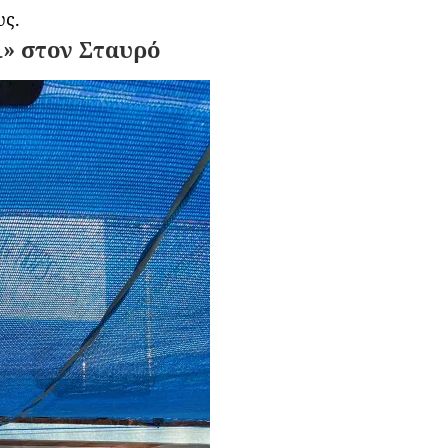
υς.
ι» στον Σταυρό