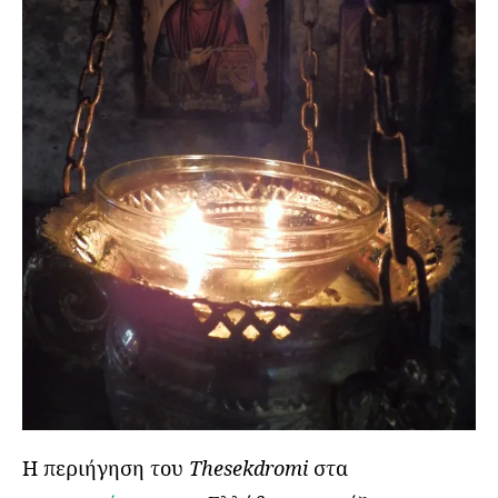
Η περιήγηση του
Thesekdromi
στα