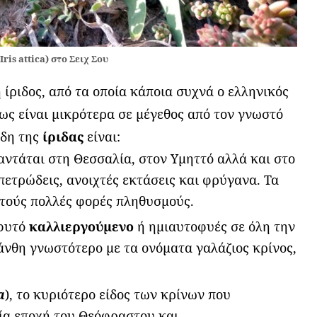
Iris attica) στο Σειχ Σου
 ίριδος, από τα οποία κάποια συχνά ο ελληνικός
ως είναι μικρότερα σε μέγεθος από τον γνωστό
ίδη της
ίριδας
είναι:
αντάται στη Θεσσαλία, στον Υμηττό αλλά και στο
πετρώδεις, ανοιχτές εκτάσεις και φρύγανα. Τα
κτούς πολλές φορές πληθυσμούς.
 φυτό
καλλιεργούμενο
ή ημιαυτοφυές σε όλη την
άνθη γνωστότερο με τα ονόματα γαλάζιος κρίνος,
a
), το κυριότερο είδος των κρίνων που
ία εποχή του Θεόφραστου και