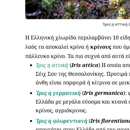
Ίρις η αττική (
Η Ελληνική χλωρίδα περιλαμβάνει 10 είδη
λαός τα αποκαλεί κρίνα ή
κρίνους
που όμ
πάλλευκο κρίνο. Τα πιο συχνά από αυτά ε
Ίρις η αττική
(
Iris attica
) Η οποία απ
Σέιχ Σου της Θεσσαλονίκης. Προτιμά 
άνθη είναι πορφυρά ή κίτρινα σε μει
Ίρις η γερμανική
(
Iris germanica
):
Ελλάδα με μεγάλα εύοσμα και κυανά 
κρίνος, αγριόκρινος.
Ίρις η φλωρεντιανή
(
Iris florentian
απαντάται στην Ελλάδα από την αρχα