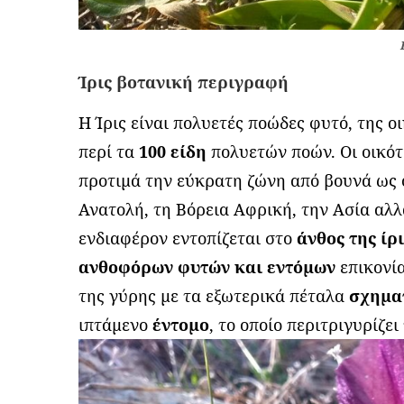
Ίρις βοτανική περιγραφή
Η Ίρις είναι πολυετές ποώδες φυτό, της ο
περί τα
100 είδη
πολυετών ποών. Οι οικότ
προτιμά την εύκρατη ζώνη από βουνά ως
Ανατολή, τη Βόρεια Αφρική, την Ασία αλλά
ενδιαφέρον εντοπίζεται στο
άνθος της ίρ
ανθοφόρων φυτών και εντόμων
επικονία
της γύρης με τα εξωτερικά πέταλα
σχημα
ιπτάμενο
έντομο
, το οποίο περιτριγυρίζει