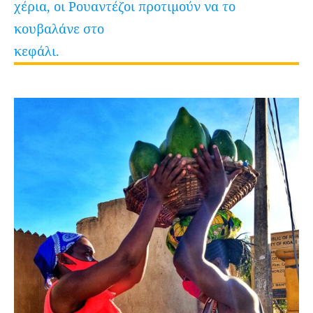
χέρια, οι Ρουαντέζοι προτιμούν να το
κουβαλάνε στο
κεφάλι.