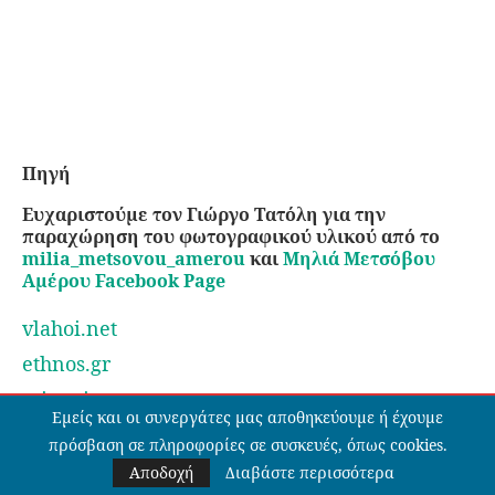
Πηγή
Ευχαριστούμε τον Γιώργο Τατόλη για την
παραχώρηση του φωτογραφικού υλικού από το
milia_metsovou_amerou
και
Μηλιά Μετσόβου
Aμέρου
Facebook Page
vlahoi.net
ethnos.gr
mixanitouxronou
Εμείς και οι συνεργάτες μας αποθηκεύουμε ή έχουμε
salaminionvima
πρόσβαση σε πληροφορίες σε συσκευές, όπως cookies.
Αποδοχή
Διαβάστε περισσότερα