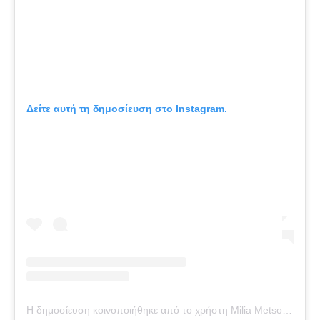
Δείτε αυτή τη δημοσίευση στο Instagram.
Η δημοσίευση κοινοποιήθηκε από το χρήστη Milia Metsovou Amerou??? (@milia_metsovou_amerou)