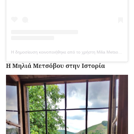
Η δημοσίευση κοινοποιήθηκε από το χρήστη Milia Metsovou Amerou??? (@milia_metsovou_amerou)
Η Μηλιά Μετσόβου στην Ιστορία