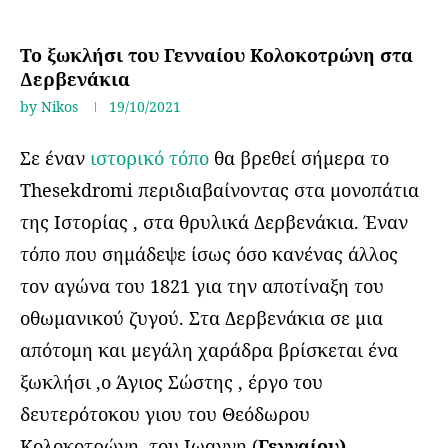
Ταξίδια στην Ελλάδα
Το ξωκλήσι του Γενναίου Κολοκοτρώνη στα
Δερβενάκια
by
Nikos
19/10/2021
Σε έναν
ιστορικό τόπο
θα βρεθεί σήμερα το
Thesekdromi περιδιαβαίνοντας στα μονοπάτια
της Ιστορίας , στα θρυλικά Δερβενάκια. Έναν
τόπο που σημάδεψε ίσως όσο κανένας άλλος
τον αγώνα του 1821 για την αποτίναξη του
οθωμανικού ζυγού. Στα Δερβενάκια σε μια
απότομη και μεγάλη χαράδρα βρίσκεται ένα
ξωκλήσι ,ο Άγιος Σώστης , έργο του
δευτερότοκου γιου του Θεόδωρου
Κολοκοτρώνη ,του Ιωαννη (
Γενναίου)