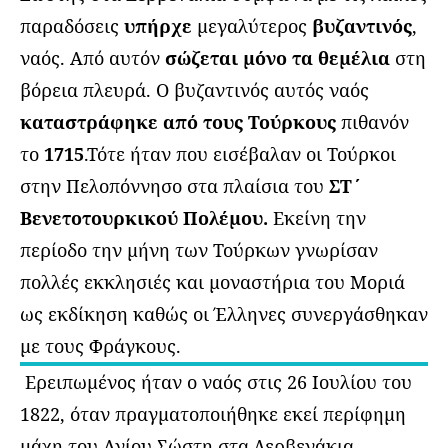
παραδόσεις
υπήρχε
μεγαλύτερος
βυζαντινός
,
ναός. Από αυτόν
σώζεται μόνο τα θεμέλια
στη
βόρεια πλευρά. Ο βυζαντινός αυτός ναός
καταστράφηκε από τους Τούρκους
πιθανόν
το
1715
.Τότε ήταν που εισέβαλαν οι Τούρκοι
στην Πελοπόννησο στα πλαίσια του
ΣΤ΄
Βενετοτουρκικού Πολέμου.
Εκείνη την
περίοδο την μήνη των Τούρκων γνωρίσαν
πολλές εκκλησιές και μοναστήρια του Μοριά
ως εκδίκηση καθώς οι Έλληνες συνεργάσθηκαν
με τους Φράγκους.
Ερειπωμένος ήταν ο ναός στις 26 Ιουλίου του
1822, όταν πραγματοποιήθηκε εκεί περίφημη
μάχη του Αγίου Σώστη στα Δερβενάκια