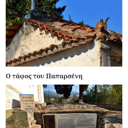
Ο τάφος του Παπαρσένη