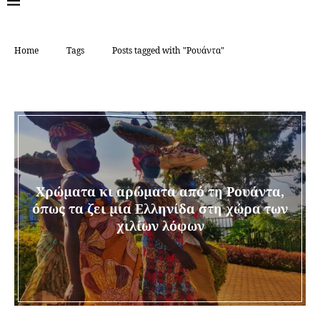
Home
Tags
Posts tagged with "Ρουάντα"
TAG:
ΡΟΥΆΝΤΑ
Χρώματα κι αρώματα από τη Ρουάντα,
όπως τα ζει μια Ελληνίδα στη χώρα των
χιλίων λόφων