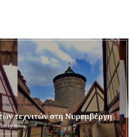
NDWERKERHOF
οντας στον κόσμο
 των τεχνιτών στη Νυρεμβέργη
tten by
Nikos