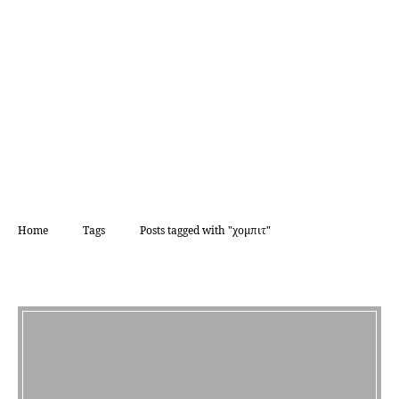
Home
Tags
Posts tagged with "χομπιτ"
TAG:
ΧΟΜΠΙΤ