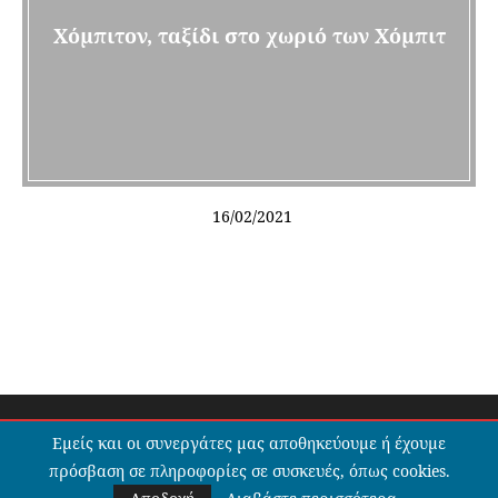
Χόμπιτον, ταξίδι στο χωριό των Χόμπιτ
16/02/2021
@2020 - All Right Reserved. Designed and Developed by Stavros
Εμείς και οι συνεργάτες μας αποθηκεύουμε ή έχουμε
Gianniler and Kostantinos Papadopoulos>
πρόσβαση σε πληροφορίες σε συσκευές, όπως cookies.
BACK TO TOP