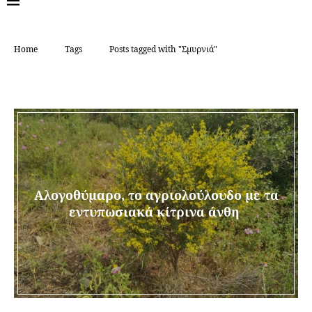
Home
Tags
Posts tagged with "Σμυρνιά"
TAG:
ΣΜΥΡΝΙΆ
Αλογοθύμαρο, το αγριολούλουδο με τα
εντυπωσιακά κίτρινα άνθη