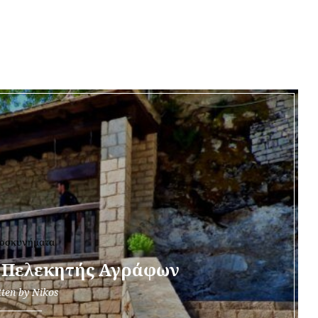
:
ΠΑΝΑΓΙΑ
οσκυνήματα
 Πελεκητής Αγράφων
tten by
Nikos