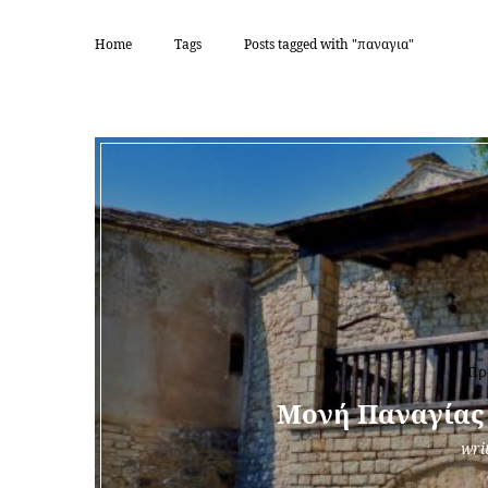
Home
Tags
Posts tagged with "παναγια"
TAG
Πρ
Μονή Παναγίας
wri