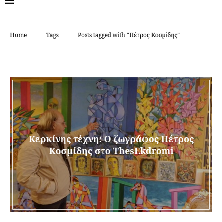
Home
Tags
Posts tagged with "Πέτρος Κοσμίδης"
TAG:
ΠΈΤΡΟΣ ΚΟΣΜΊΔΗΣ
Κερκίνης τέχνη: Ο ζωγράφος Πέτρος
Κοσμίδης στο ThesEkdromi