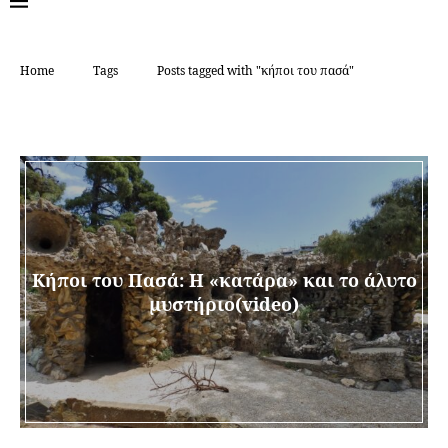
Home
Tags
Posts tagged with "κήποι του πασά"
TAG:
ΚΉΠΟΙ ΤΟΥ ΠΑΣΆ
Κήποι του Πασά: H «κατάρα» και το άλυτο
μυστήριο(video)