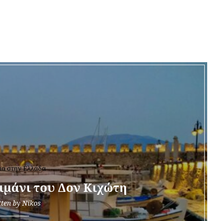
ΘΕΡΒΆΝΤΕΣ
ια στην Ελλάδα
ιμάνι του Δον Κιχώτη
tten by
Nikos