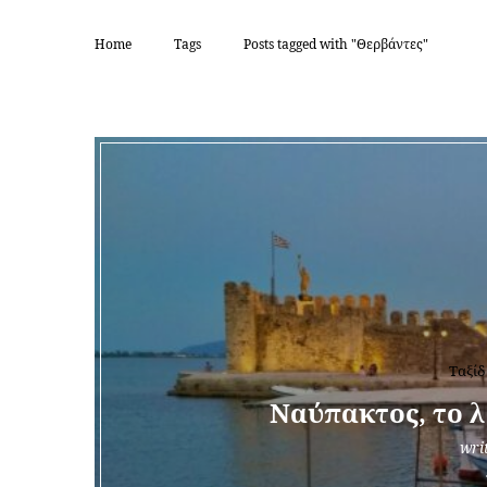
Home
Tags
Posts tagged with "Θερβάντες"
TAG:
Ταξίδ
Ναύπακτος, το λ
wri